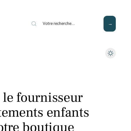
Mode
Santé
Tech
le fournisseur
êtements enfants
otre boutique