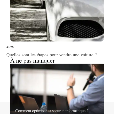
Auto
Quelles sont les étapes pour vendre une voiture ?
À ne pas manquer
Contact
Mentions légales
Sitemap
Comment optimiser sa sécurité informatique ?