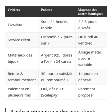
Critères
Pohesia
Moyenne des
autres boutiques
Sous 24 heures,
2 à 5 jours
Livraison
rapide
ouvrés
Disponible 7 jours
Du lundi au
Service client
sur 7
vendredi
Alliage métal,
Matériaux des
Argent 925, dorés
dorure
bijoux
à l’or fin 24 carats
variable
Retour &
30 jours « satisfait
14 jours en
remboursement
ou remboursé »
général
Paiement en
Oui, dès 60 €
Rarement
plusieurs fois
(Scalapay)
proposé
Analyse sémantique des avis clients