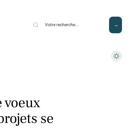
Mode
Santé
Tech
e voeux
projets se