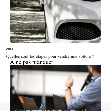
Auto
Quelles sont les étapes pour vendre une voiture ?
À ne pas manquer
Contact
Mentions légales
Sitemap
Comment optimiser sa sécurité informatique ?