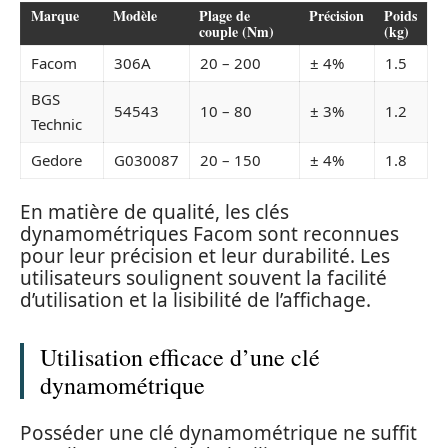
Marque
Modèle
Plage de
Précision
Poids
couple (Nm)
(kg)
Facom
306A
20 – 200
± 4%
1.5
BGS
54543
10 – 80
± 3%
1.2
Technic
Gedore
G030087
20 – 150
± 4%
1.8
En matière de qualité, les clés
dynamométriques Facom sont reconnues
pour leur précision et leur durabilité. Les
utilisateurs soulignent souvent la facilité
d’utilisation et la lisibilité de l’affichage.
Utilisation efficace d’une clé
dynamométrique
Posséder une clé dynamométrique ne suffit