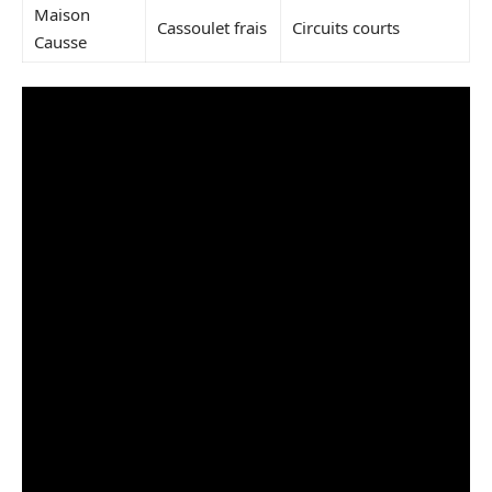
Maison
Cassoulet frais
Circuits courts
Causse