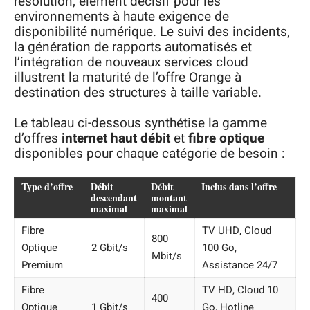
résolution, élément décisif pour les
environnements à haute exigence de
disponibilité numérique. Le suivi des incidents,
la génération de rapports automatisés et
l’intégration de nouveaux services cloud
illustrent la maturité de l’offre Orange à
destination des structures à taille variable.
Le tableau ci-dessous synthétise la gamme
d’offres
internet haut débit
et
fibre optique
disponibles pour chaque catégorie de besoin :
Type d’offre
Débit
Débit
Inclus dans l’offre
descendant
montant
maximal
maximal
Fibre
TV UHD, Cloud
800
Optique
2 Gbit/s
100 Go,
Mbit/s
Premium
Assistance 24/7
Fibre
TV HD, Cloud 10
400
Optique
1 Gbit/s
Go, Hotline