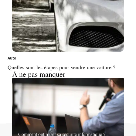
Auto
Quelles sont les étapes pour vendre une voiture ?
À ne pas manquer
Contact
Mentions légales
Sitemap
Comment optimiser sa sécurité informatique ?