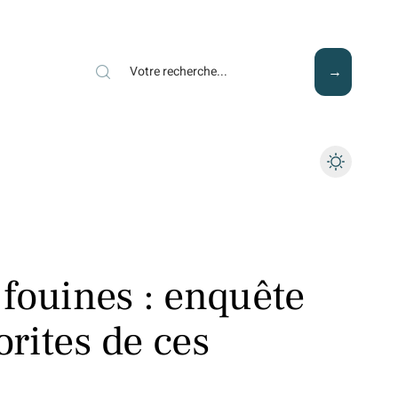
Mode
Santé
Tech
fouines : enquête
orites de ces