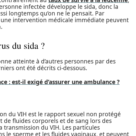
, contrairement au
taux de survie à la leucémie
,
ersonne infectée développe le sida, donc la
ssi longtemps qu’on ne le pensait. Par
t une intervention médicale immédiate peuvent
.
us du sida ?
onne atteinte à d’autres personnes par des
iers ont été décrits ci-dessous.
e : est-il exigé d’assurer une ambulance ?
on du VIH est le rapport sexuel non protégé
t de fluides corporels et de sang lors des
la transmission du VIH. Les particules
s le sperme et les fluides vaginaux, et peuvent