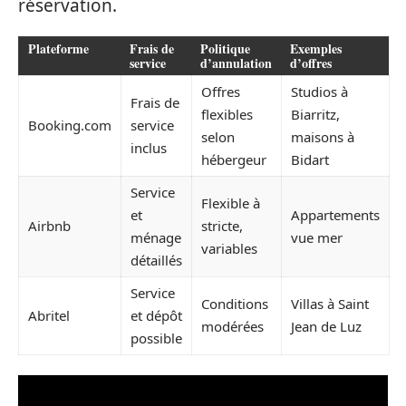
réservation.
Plateforme
Frais de
Politique
Exemples
service
d’annulation
d’offres
Offres
Studios à
Frais de
flexibles
Biarritz,
Booking.com
service
selon
maisons à
inclus
hébergeur
Bidart
Service
Flexible à
et
Appartements
Airbnb
stricte,
ménage
vue mer
variables
détaillés
Service
Conditions
Villas à Saint
Abritel
et dépôt
modérées
Jean de Luz
possible