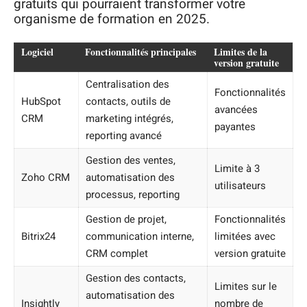
gratuits qui pourraient transformer votre
organisme de formation en 2025.
Logiciel
Fonctionnalités principales
Limites de la
version gratuite
Centralisation des
Fonctionnalités
HubSpot
contacts, outils de
avancées
CRM
marketing intégrés,
payantes
reporting avancé
Gestion des ventes,
Limite à 3
Zoho CRM
automatisation des
utilisateurs
processus, reporting
Gestion de projet,
Fonctionnalités
Bitrix24
communication interne,
limitées avec
CRM complet
version gratuite
Gestion des contacts,
Limites sur le
automatisation des
Insightly
nombre de