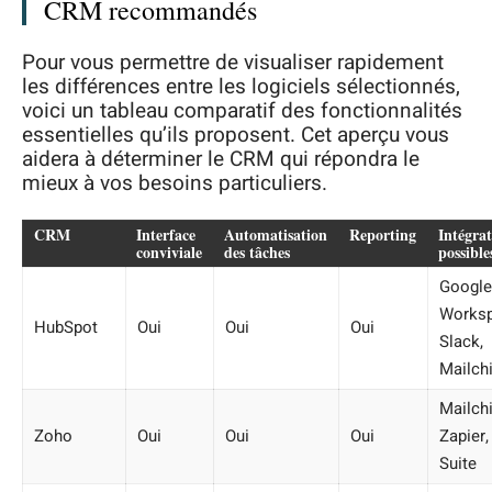
CRM recommandés
Pour vous permettre de visualiser rapidement
les différences entre les logiciels sélectionnés,
voici un tableau comparatif des fonctionnalités
essentielles qu’ils proposent. Cet aperçu vous
aidera à déterminer le CRM qui répondra le
mieux à vos besoins particuliers.
CRM
Interface
Automatisation
Reporting
Intégrat
conviviale
des tâches
possible
Google
Worksp
HubSpot
Oui
Oui
Oui
Slack,
Mailch
Mailch
Zoho
Oui
Oui
Oui
Zapier,
Suite