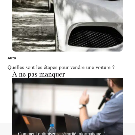
Auto
Quelles sont les étapes pour vendre une voiture ?
À ne pas manquer
Contact
Mentions légales
Sitemap
Comment optimiser sa sécurité informatique ?