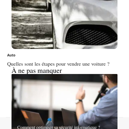
Auto
Quelles sont les étapes pour vendre une voiture ?
À ne pas manquer
Contact
Mentions légales
Sitemap
Comment optimiser sa sécurité informatique ?