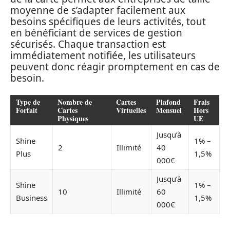
moyenne de s’adapter facilement aux
besoins spécifiques de leurs activités, tout
en bénéficiant de services de gestion
sécurisés. Chaque transaction est
immédiatement notifiée, les utilisateurs
peuvent donc réagir promptement en cas de
besoin.
Type de
Nombre de
Cartes
Plafond
Frais
Forfait
Cartes
Virtuelles
Mensuel
Hors
Physiques
UE
Jusqu’à
Shine
1% –
2
Illimité
40
Plus
1,5%
000€
Jusqu’à
Shine
1% –
10
Illimité
60
Business
1,5%
000€