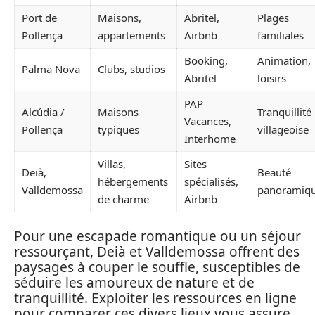
Port de
Maisons,
Abritel,
Plages
Pollença
appartements
Airbnb
familiales
Booking,
Animation,
Palma Nova
Clubs, studios
Abritel
loisirs
PAP
Alcúdia /
Maisons
Tranquillité
Vacances,
Pollença
typiques
villageoise
Interhome
Villas,
Sites
Deià,
Beauté
hébergements
spécialisés,
Valldemossa
panoramiq
de charme
Airbnb
Pour une escapade romantique ou un séjour
ressourçant, Deià et Valldemossa offrent des
paysages à couper le souffle, susceptibles de
séduire les amoureux de nature et de
tranquillité. Exploiter les ressources en ligne
pour comparer ces divers lieux vous assure