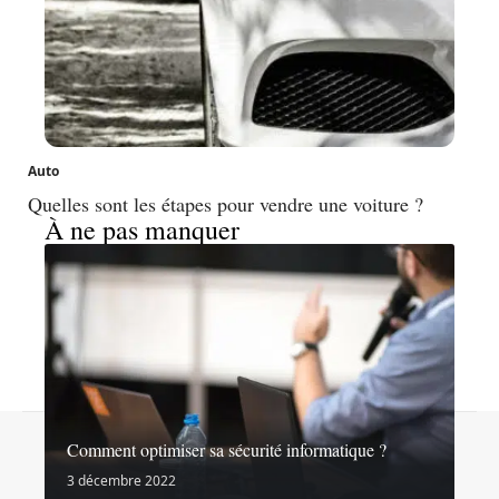
Auto
Quelles sont les étapes pour vendre une voiture ?
À ne pas manquer
Contact
Mentions légales
Sitemap
Comment optimiser sa sécurité informatique ?
© 2026 | noslibertes.org
3 décembre 2022