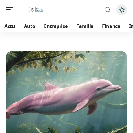
Actu
Auto
Entreprise
Famille
Finance
I