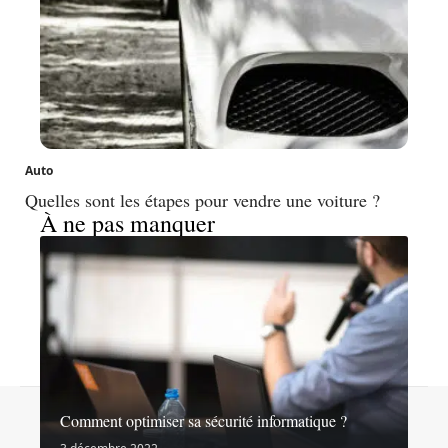
Auto
Quelles sont les étapes pour vendre une voiture ?
À ne pas manquer
Contact
Mentions légales
Sitemap
Comment optimiser sa sécurité informatique ?
© 2026 | noslibertes.org