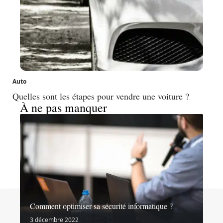
Auto
Quelles sont les étapes pour vendre une voiture ?
À ne pas manquer
Contact
Mentions légales
Sitemap
Comment optimiser sa sécurité informatique ?
© 2026 | noslibertes.org
3 décembre 2022