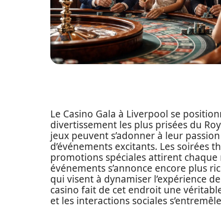
Le Casino Gala à Liverpool se positio
divertissement les plus prisées du Ro
jeux peuvent s’adonner à leur passion
d’événements excitants. Les soirées th
promotions spéciales attirent chaque m
événements s’annonce encore plus rich
qui visent à dynamiser l’expérience de
casino fait de cet endroit une véritabl
et les interactions sociales s’entremê