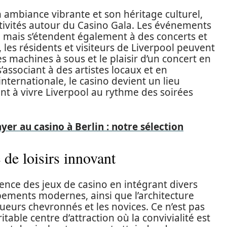
ambiance vibrante et son héritage culturel,
ctivités autour du Casino Gala. Les événements
, mais s’étendent également à des concerts et
si, les résidents et visiteurs de Liverpool peuvent
les machines à sous et le plaisir d’un concert en
s’associant à des artistes locaux et en
ternationale, le casino devient un lieu
t à vivre Liverpool au rythme des soirées
yer au casino à Berlin : notre sélection
de loisirs innovant
ience des jeux de casino en intégrant divers
ements modernes, ainsi que l’architecture
oueurs chevronnés et les novices. Ce n’est pas
table centre d’attraction où la convivialité est