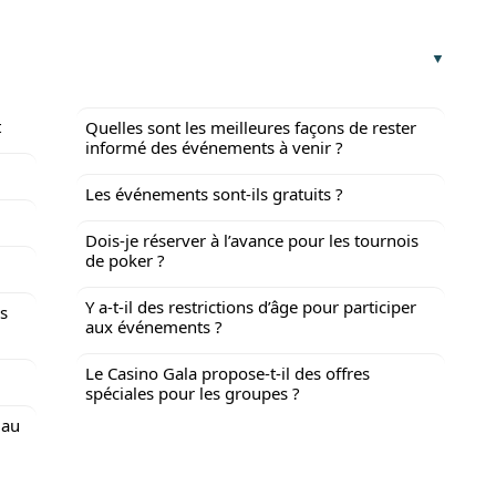
t
Quelles sont les meilleures façons de rester
informé des événements à venir ?
Les événements sont-ils gratuits ?
Dois-je réserver à l’avance pour les tournois
de poker ?
Y a-t-il des restrictions d’âge pour participer
s
aux événements ?
Le Casino Gala propose-t-il des offres
spéciales pour les groupes ?
 au