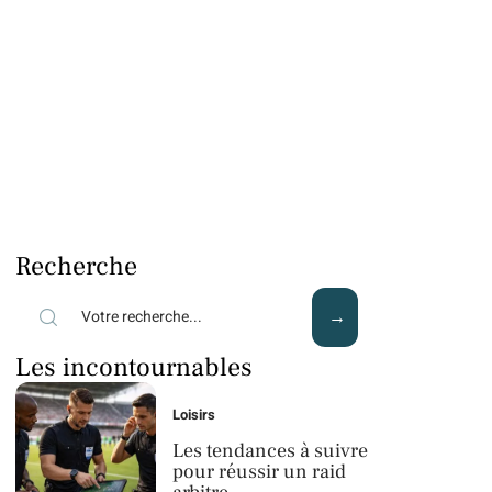
Recherche
Les incontournables
Loisirs
Les tendances à suivre
pour réussir un raid