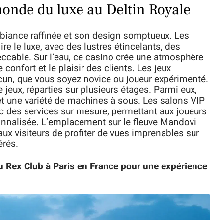
onde du luxe au Deltin Royale
mbiance raffinée et son design somptueux. Les
re le luxe, avec des lustres étincelants, des
ccable. Sur l’eau, ce casino crée une atmosphère
confort et le plaisir des clients. Les jeux
un, que vous soyez novice ou joueur expérimenté.
 jeux, réparties sur plusieurs étages. Parmi eux,
 et une variété de machines à sous. Les salons VIP
ec des services sur mesure, permettant aux joueurs
onnalisée. L’emplacement sur le fleuve Mandovi
aux visiteurs de profiter de vues imprenables sur
érés.
u Rex Club à Paris en France pour une expérience