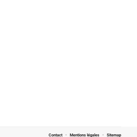
Contact
Mentions légales
Sitemap