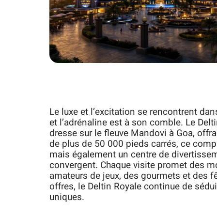
Le luxe et l’excitation se rencontrent da
et l’adrénaline est à son comble. Le Delti
dresse sur le fleuve Mandovi à Goa, offr
de plus de 50 000 pieds carrés, ce compl
mais également un centre de divertisse
convergent. Chaque visite promet des m
amateurs de jeux, des gourmets et des fê
offres, le Deltin Royale continue de sédui
uniques.