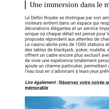
Une immersion dans le m
Le Deltin Royale se distingue par son a
visiteurs entrent dans un espace qui respi
décorations élégantes et un service impe
unique où chaque détail est pensé pour le 
proposés répondent aux attentes de chac
Le casino abrite près de 1000 stations de
des tables de blackjack, poker, roulette,
offrent un cadre encore plus exclusif av
de vivre une expérience totalement pers
ajoute un charme particulier, permettant 
l’eau tout en s’adonnant à leurs jeux préf
Lire également :
Réservez votre soirée a
mémorable