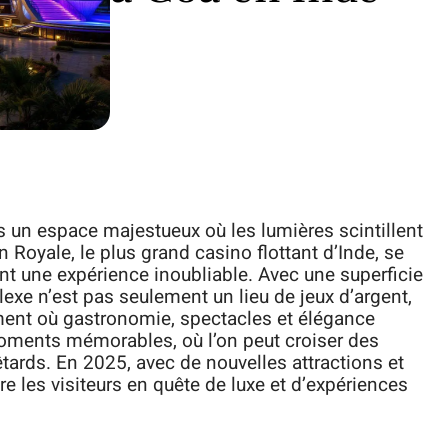
ns un espace majestueux où les lumières scintillent
n Royale, le plus grand casino flottant d’Inde, se
ant une expérience inoubliable. Avec une superficie
exe n’est pas seulement un lieu de jeux d’argent,
ment où gastronomie, spectacles et élégance
oments mémorables, où l’on peut croiser des
tards. En 2025, avec de nouvelles attractions et
re les visiteurs en quête de luxe et d’expériences