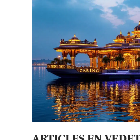
ARTICLES EN VEDE