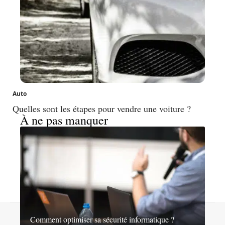
Auto
Quelles sont les étapes pour vendre une voiture ?
À ne pas manquer
Contact
Mentions légales
Sitemap
Comment optimiser sa sécurité informatique ?