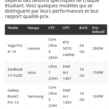
dépend des besoins spécifiques de chaque
étudiant. Voici quelques modèles qui se
distinguent par leurs performances et leur
rapport qualité-prix.
Modèle
Marque
CPU
GPU
RAM
Prix
indicatif
Core
RTX
Yoga Pro
Ultra
64
Lenovo
5070
2800€
9i 16
9
Go
Laptop
285H
Ultra
Intel
ZenBook
16
Asus
7
Arc
1599€
14 OLED
Go
255H
140T
Core
Galaxy
Intel
Ultra
16
Book5
Samsung
Arc
1699€
5
Go
Pro 14
130V
226V