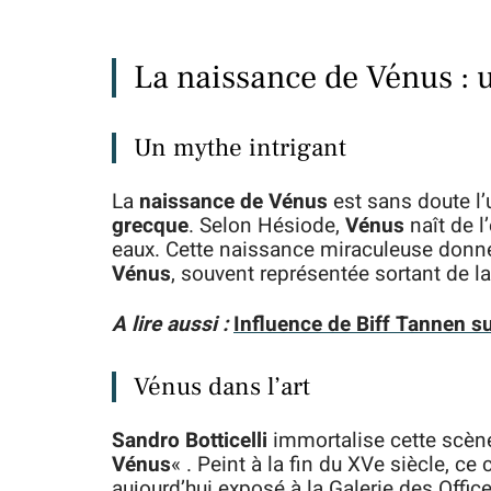
La naissance de Vénus : 
Un mythe intrigant
La
naissance de Vénus
est sans doute l’
grecque
. Selon Hésiode,
Vénus
naît de 
eaux. Cette naissance miraculeuse donne 
Vénus
, souvent représentée sortant de la
A lire aussi :
Influence de Biff Tannen s
Vénus dans l’art
Sandro Botticelli
immortalise cette scèn
Vénus
« . Peint à la fin du XVe siècle, ce
aujourd’hui exposé à la Galerie des Offic