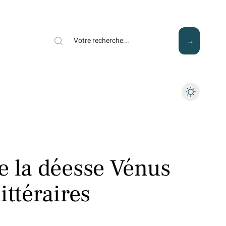
Mode
Santé
Tech
e la déesse Vénus
ittéraires