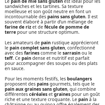
Le
pain de mie sans gluten
est idéal pour les
sandwiches et les tartines. Sa texture
moelleuse et son goût neutre en font un
incontournable des
pains sans gluten
. Il est
souvent élaboré à partir d’un mélange de
farine de riz
et de
fécule de pomme de
terre
pour une structure optimum.
Les amateurs de
pain
rustique apprécieront
le
pain complet sans gluten
, confectionné
avec des
farines
comme le
sarrasin
ou le
teff
. Ce
pain
dense et nutritif est parfait
pour accompagner des soupes ou des plats
en sauce.
Pour les moments festifs, les
boulangers
proposent des
pains
gourmets, tels que le
pain aux graines sans gluten
, qui combine
différentes
céréales
et
graines
pour un goût
riche et une texture croquante. Le
pain
à la
châtaigne ou au quinoa offre également des