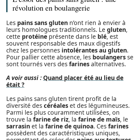
révolution en boulangerie
Les
pains sans gluten
n’ont rien à envier à
leurs homologues traditionnels. Le
gluten
,
cette
protéine
présente dans le
blé
, est
souvent responsable des maux digestifs
chez les personnes
intolérantes au gluten
.
Pour pallier cette absence, les
boulangers
se
sont tournés vers des
farines
alternatives.
A voir aussi :
Quand placer été au lieu de
était ?
Les pains sans gluten tirent profit de la
diversité des
céréales
et des légumineuses.
Parmi les plus couramment utilisées, on
trouve la
farine de riz
, la
farine de maïs
, le
sarrasin
et la
farine de quinoa
. Ces
farines
possèdent des caractéristiques uniques,
permettant de créer des
pains aux textures