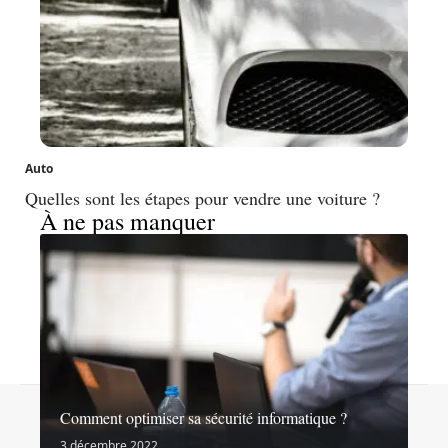
Auto
Quelles sont les étapes pour vendre une voiture ?
À ne pas manquer
Contact
Mentions légales
Sitemap
Comment optimiser sa sécurité informatique ?
© 2026 | noslibertes.org
3 décembre 2022