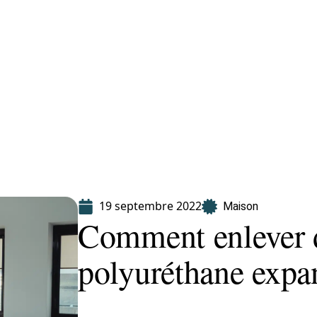
Finance
Immo
Loisirs
Maison
19 septembre 2022
Maison
Comment enlever 
polyuréthane expan