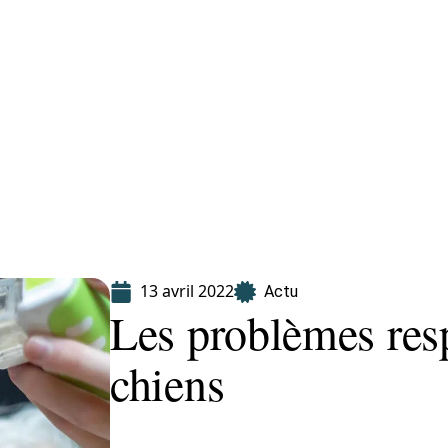
Finance
Immo
Loisirs
Maison
13 avril 2022
Actu
Les problèmes resp
chiens