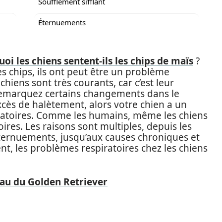
Soufflement sifflant
Éternuements
oi les chiens sentent-ils les chips de maïs
?
es chips, ils ont peut être un problème
chiens sont très courants, car c’est leur
remarquez certains changements dans le
excès de halètement, alors votre chien a un
iratoires. Comme les humains, même les chiens
res. Les raisons sont multiples, depuis les
ternuements, jusqu’aux causes chroniques et
, les problèmes respiratoires chez les chiens
au du Golden Retriever