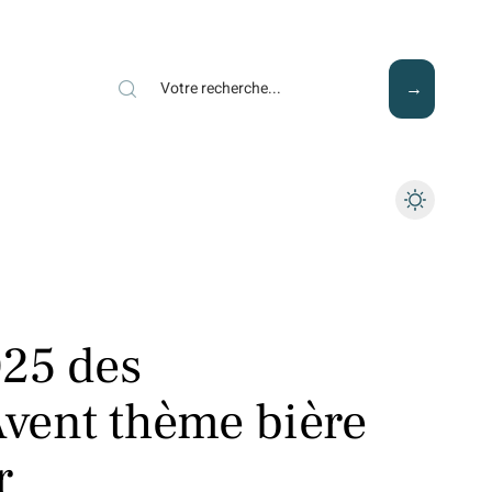
Mode
Santé
Tech
025 des
Avent thème bière
r