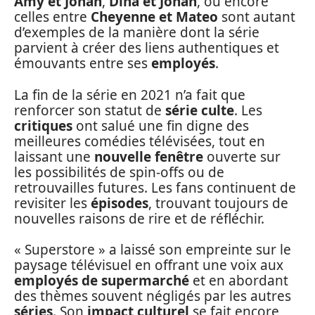
Amy et Jonah
,
Dina et Jonah
, ou encore
celles entre
Cheyenne et Mateo
sont autant
d’exemples de la manière dont la série
parvient à créer des liens authentiques et
émouvants entre ses
employés
.
La fin de la série en 2021 n’a fait que
renforcer son statut de
série culte
. Les
critiques
ont salué une fin digne des
meilleures comédies télévisées, tout en
laissant une
nouvelle fenêtre
ouverte sur
les possibilités de spin-offs ou de
retrouvailles futures. Les fans continuent de
revisiter les
épisodes
, trouvant toujours de
nouvelles raisons de rire et de réfléchir.
« Superstore » a laissé son empreinte sur le
paysage télévisuel en offrant une voix aux
employés de supermarché
et en abordant
des thèmes souvent négligés par les autres
séries
. Son
impact culturel
se fait encore