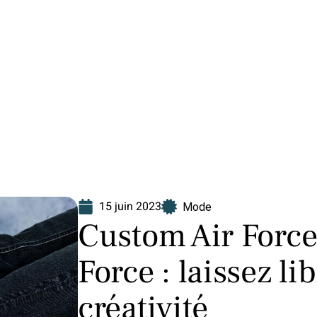
Finance
Immo
Loisirs
Maison
15 juin 2023
Mode
Custom Air Force
Force : laissez li
créativité