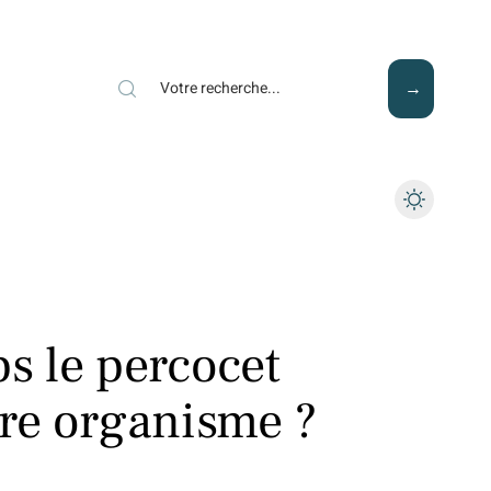
Mode
Santé
Tech
s le percocet
otre organisme ?