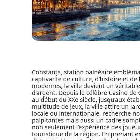
Constanța, station balnéaire embléma
captivante de culture, d’histoire et de 
modernes, la ville devient un véritabl
d’argent. Depuis le célèbre Casino de
au début du XXe siècle, jusqu’aux éta
multitude de jeux, la ville attire un larg
locale ou internationale, recherche n
palpitantes mais aussi un cadre sompt
non seulement l’expérience des joueur
touristique de la région. En prenant e