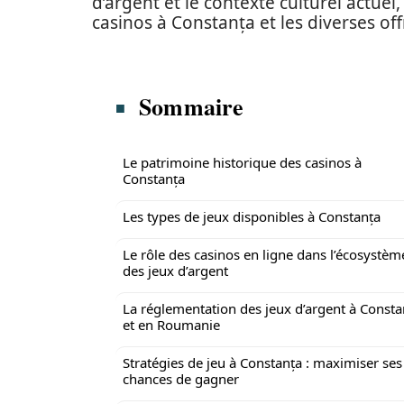
d’argent et le contexte culturel actuel,
casinos à Constanța et les diverses off
Sommaire
Le patrimoine historique des casinos à
Constanța
Les types de jeux disponibles à Constanța
Le rôle des casinos en ligne dans l’écosystèm
des jeux d’argent
La réglementation des jeux d’argent à Consta
et en Roumanie
Stratégies de jeu à Constanța : maximiser ses
chances de gagner