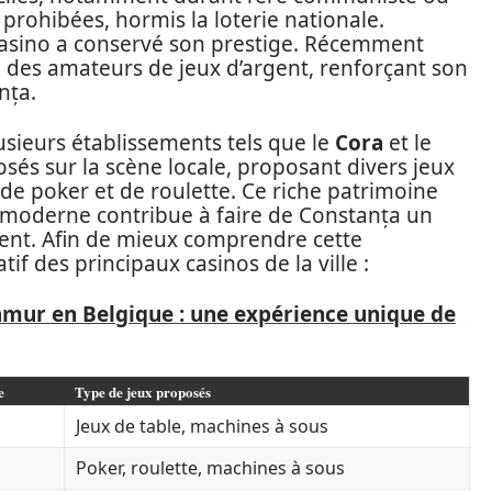
 prohibées, hormis la loterie nationale.
casino a conservé son prestige. Récemment
on des amateurs de jeux d’argent, renforçant son
nța.
sieurs établissements tels que le
Cora
et le
és sur la scène locale, proposant divers jeux
de poker et de roulette. Ce riche patrimoine
x moderne contribue à faire de Constanța un
gent. Afin de mieux comprendre cette
if des principaux casinos de la ville :
mur en Belgique : une expérience unique de
e
Type de jeux proposés
Jeux de table, machines à sous
Poker, roulette, machines à sous