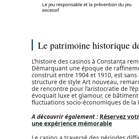
Le jeu responsable et la prévention du jeu
excessif
Le patrimoine historique d
L’histoire des casinos à Constanța r
Démarquant une époque de raffinemen
construit entre 1904 et 1910, est sans
structure de style Art nouveau, remarq
de rencontre pour l’aristocratie de l’
évoquait luxe et glamour, ce bâtiment 
fluctuations socio-économiques de la
A découvrir également :
Réservez votr
une expérience mémorable
Le casino a traversé des périodes dif