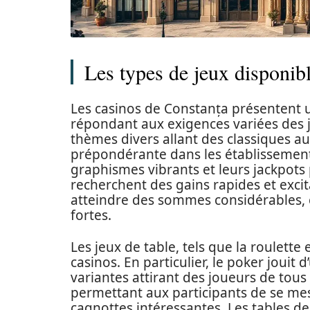
Les types de jeux disponib
Les casinos de Constanța présentent u
répondant aux exigences variées des j
thèmes divers allant des classiques 
prépondérante dans les établissements 
graphismes vibrants et leurs jackpots 
recherchent des gains rapides et exci
atteindre des sommes considérables, 
fortes.
Les jeux de table, tels que la roulette
casinos. En particulier, le poker jouit 
variantes attirant des joueurs de tous
permettant aux participants de se me
cagnottes intéressantes. Les tables d